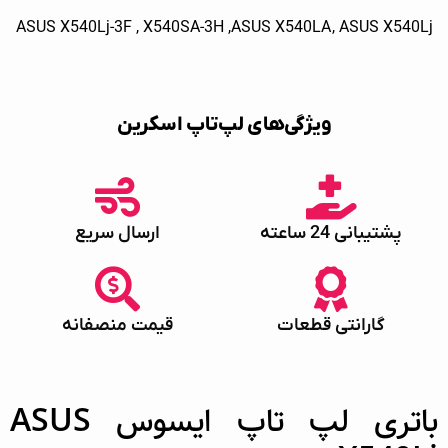
ASUS X540Lj-3F , X540SA-3H ,ASUS X540LA , ASUS X540Lj
ویژگی‌های لپ‌تاپ اسکرین
پشتیبانی 24 ساعته
ارسال سریع
گارانتی قطعات
قیمت منصفانه
باتری لپ تاپ ایسوس ASUS