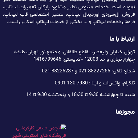
نموده است. خدمات متنوعی نظیر مشاوره رایگان تعمیرات لپ‌تاپ،
فروش ال‌سی‌دی اورجینال لپ‌تاپ، تعمیر اختصاصی قاب لپ‌تاپ،
فروش قطعات لپ‌تاپ و … بخشی از خدمات لپ‌تاپ اسکرین است.
ارتباط با ما
تهران، خیابان ولیعصر، تقاطع طالقانی، مجتمع نور تهران، طبقه
چهارم تجاری واحد 12003 – کدپستی: 1416799646
شماره تلفن: 88227256-021 و 88226237-021
تلگرام، واتس‌اپ و ایتا : 7980 130 0901
شنبه تا چهارشنبه 9:30 تا 18:30 و پنجشنبه‌ 9:30 تا 14
مجوزها