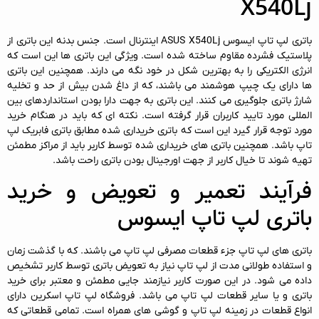
X540Lj
باتری لپ تاپ ایسوس ASUS X540Lj اینترنال است. جنس بدنه این باتری از
پلاستیک فشرده مقاوم ساخته شده است. ویژگی این باتری ها این است که
انرژی الکتریکی را به بهترین شکل در خود نگه می دارند. همچنین این باتری
ها دارای یک چیپ هوشمند می باشند، که از داغ شدن بیش از حد و تخلیه
شارژ باتری جلوگیری می کنند. این باتری به جهت دارا بودن استانداردهای بین
المللی مورد تایید کاربران قرار گرفته است. نکته ای که باید در هنگام خرید
مورد توجه قرار گیرد این است که باتری خریداری شده مطابق باتری فابریک لپ
تاپ باشد. همچنین باتری های خریداری شده توسط کاربر باید از مراکز مطمئن
تهیه شوند تا خیال کاربر از جهت اورجینال بودن باتری راحت باشد.
فرآیند تعمیر و تعویض و خرید
باتری لپ تاپ ایسوس
باتری های لپ تاپ جزء قطعات مصرفی لپ تاپ می باشند. که با گذشت زمان
و استفاده طولانی مدت از لپ تاپ نیاز به تعویض باتری توسط کاربر تشخیص
داده می شود. در این صورت کاربر نیازمند جایی مطمئن و معتبر برای خرید
باتری و یا سایر قطعات لپ تاپ می باشد. فروشگاه لپ تاپ اسکرین دارای
انواع قطعات در زمینه لپ تاپ و گوشی های همراه است. تمامی قطعاتی که