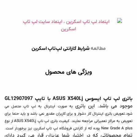
مطالعه
شرایط گارانتی لپ‌تاپ اسکرین
ویژگی های محصول
باتری لپ تاپ ایسوس ASUS X540Lj با تایپ GL12907097
موجود می باشد. این باتری
به صورت اینترنال به لپ تاپ متصل می
شود.تعویض باتری اینترنال کار دشوار و برای کاربران مقدور نمی باشد و باید حتما برای
تعویض به مراکز تعمیراتی مراجعه نمایند.
کیفیت باتری لپ تاپ ASUS X540Lj
از نوع
New Grade A plus بوده که از
گارانتی فروشگاه لپ تاپ اسکرین
نیز برخوردار است.
تمام محصولاتی که در اختیار شما عزیزان قرار می گیرد دارای