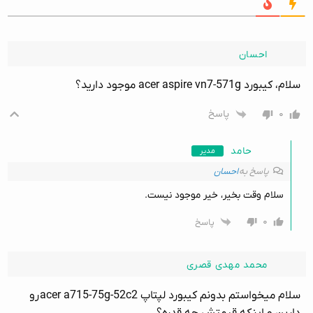
احسان
سلام، کیبورد acer aspire vn7-571g موجود دارید؟
۰
پاسخ
حامد
مدیر
پاسخ به
احسان
سلام وقت بخیر، خیر موجود نیست.
۰
پاسخ
محمد مهدی قصری
سلام میخواستم بدونم کیبورد لپتاپ
acer a715-75g-52c2 رو
دارین و اینکه قیمتش چه قدره؟