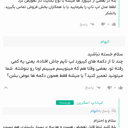
بله در بعضی از کیبورد ها میشه با نوع بکلایت دار تعویض کرد
لطفا مدل لپ تاپ را بفرمایید یا با همکاران بخش فروش تماس بگیرید.
باتشکر
۰
پاسخ
الهام
سلام خسته نباشید
چند تا از دکمه های کیبورد لپ تاپم جاش افتاده، یعنی یه کمی
رفته تو. بعضی وقتا هم که مینویسم میبینم اونا رو ننوشته. شما
میتونید تعمیر کنید؟ یا میشه فقط همون دکمه ها عوض بشن؟
۰
پاسخ
لپ‌تاپ اسکرین
نویسنده
پاسخ به
الهام
سلام و احترام
بله کلید تنها قابل تعویض هست و هزینه ی بسیار پایینتری هم نسبت