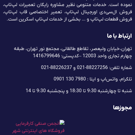
نموده است. خدمات متنوعی نظیر مشاوره رایگان تعمیرات لپ‌تاپ،
فروش ال‌سی‌دی اورجینال لپ‌تاپ، تعمیر اختصاصی قاب لپ‌تاپ،
فروش قطعات لپ‌تاپ و … بخشی از خدمات لپ‌تاپ اسکرین است.
ارتباط با ما
تهران، خیابان ولیعصر، تقاطع طالقانی، مجتمع نور تهران، طبقه
چهارم تجاری واحد 12003 – کدپستی: 1416799646
شماره تلفن: 88227256-021 و 88226237-021
تلگرام، واتس‌اپ و ایتا : 7980 130 0901
شنبه تا چهارشنبه 9:30 تا 18:30 و پنجشنبه‌ 9:30 تا 14
مجوزها