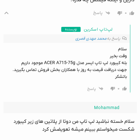
۰
پاسخ
لپ‌تاپ اسکرین
نویسنده
پاسخ به
محمد مهدی قصری
سلام
وقت بخیر
بله کیبورد لپ تاپ ایسر مدل ACER A715-75g موجود داریم
جهت دریافت قیمت به روز با همکاران بخش فروش تماس بگیرید.
باتشکر
۰
پاسخ
Mohammad
سلام خسته نباشید لپ تاپ من دوتا از پلاتین های زیر کیبورد
شکست میخواستم ببینم میشه تعویضش کرد