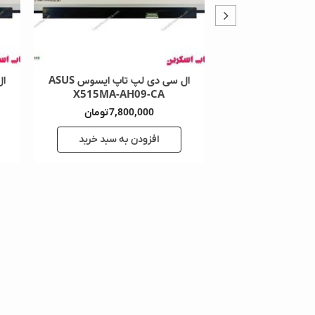
ال سی دی لپ تاپ ایسوس ASUS
ال سی دی لپ تاپ ایسوس ASUS
-CB
X515MA-BB01-CB
X515
ان
7,800,000
تومان
0
خرید
افزودن به سبد خرید
اف