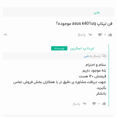
علی
فن لپتاپ asus k401uq موجوده؟
۰
پاسخ
لپ‌تاپ اسکرین
نویسنده
پاسخ به
علی
سلام و احترام
بله موجود داریم
قیمتش ۱۲۰ هست
جهت دریافت مشاوره ی دقیق تر با همکاران بخش فروش تماس
بگیرید.
باتشکر
۰
پاسخ