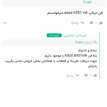
Foad
فن لپتاپ asus n551 vw میخواستم
۰
پاسخ
لپ‌تاپ اسکرین
نویسنده
پاسخ به
Foad
سلام و احترام
بله فن ASUS N551VW را موجود داریم
جهت دریافت هزینه ی قطعات با همکاران بخش فروش تماس بگیرید.
باتشکر
۰
پاسخ