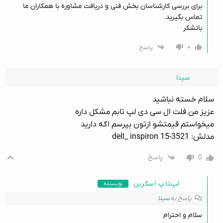
برای بررسی کارشناسان بخش فنی و دریافت مشاوره با همکاران ما
تماس بگیرید.
باتشکر
۰
پاسخ
سینا
سلام خسته نباشید
عزیز من فلت ال سی دی لپ تابم مشکل داره
میخواستم قیمتشو ازتون بپرسم اگه دارید
مدلش: dell_ inspiron 15-3521
0
پاسخ
لپ‌تاپ اسکرین
نویسنده
پاسخ به
سینا
سلام و احترام