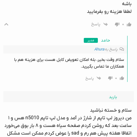
باشه
لطفا هزینه رو بفرمایید
۰
پاسخ
حامد
مدیر
پاسخ به
Ahura
سلام وقت بخیر، بله امکان تعویض کابل هست برای هزینه هم با
همکاران ما تماس بگیرید.
۰
پاسخ
باربد
سلام و خسته نباشید
من دیروز لپ تاپم از شارژ در آمد و مدل لپ تاپم n5010 هس و ۱
ساعت بعد که روشن کردم صفحه سیاه هست و ۸ بار بوق می‌خورد
اتفاقا هفته پیش هم رم و sad را عوض کردم ممکن است مشکل