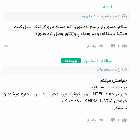
فرهاد
پاسخ به
لپ‌تاپ اسکرین
سلام. ممنون از پاسخ خوبتون. اگه دستگاه رو گرافیک اینتل کنیم
میشه دستگاه رو به ویدئو پروژکتور وصل کرد هنوز؟
۰
پاسخ
لپ‌تاپ اسکرین
نویسنده
پاسخ به
فرهاد
خواهش میکنم
در خدمتتون هستیم
خیر در حالت INTEL کردن گرافیک این امکان از دسترس خارج میشود و
خروجی VGA یا HDMI کار نخواهد کرد.
با تشکر
۰
پاسخ