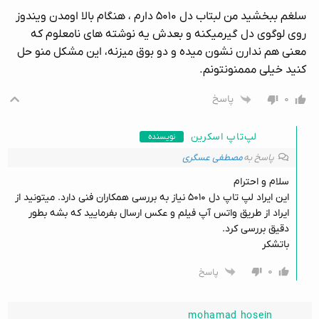
سلغم ببخشید من لبتاب دل ۵۰۱۰ دارم ، هنگام بالا اومدن ویندوز
روی لوگوی دل گیرمیکنه و بعدش یه نوشته های نامعلوم که
معنی هم ندارن نشون میده و دو بوق میزنه، این مشکل منو حل
کنید خیلی مممنونتونم.
۰
پاسخ
لپ‌تاپ اسکرین
نویسنده
پاسخ به
مصطفی عسگری
سلام و احترام
این ایراد لپ تاپ دل ۵۰۱۰ نیاز به بررسی همکاران فنی دارد. میتونید از
ایراد از طریق واتس آپ فیلم و عکس ارسال بفرمایید که بشه بطور
دقیق بررسی کرد.
باتشکر
۰
پاسخ
mohamad hosein