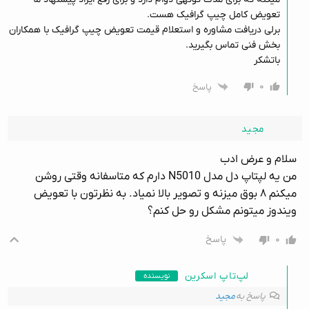
تعویض کامل چیپ گرافیک هست.
برلی دریافت مشاوره و استعلام قیمت تعویض چیپ گرافیک با همکاران
بخش فنی تماس بگیرید.
باتشکر
۰
پاسخ
مجید
سلام و عرض ادب
من یه لپتاپ دل مدل N5010 دارم که متاسفانه وقتی روشن
میکنم ۸ بوق میزنه و تصویر بالا نمیاد. به نظرتون با تعویض
ویندوز میتونم مشکل رو حل کنم؟
۰
پاسخ
لپ‌تاپ اسکرین
نویسنده
پاسخ به
مجید