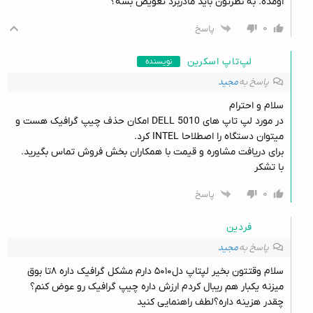
اومده. به نظرتون باید مادربرد تعویض بشه؟
۰
پاسخ
لپ‌تاپ اسکرین
نویسنده
پاسخ به
مجید
سلام و احترام
در مورد لپ تاپ های DELL 5010 امکان حذف چیپ گرافیک هست و
میتوان دستگاه را اصطلاحا INTEL کرد.
برای دریافت مشاوره و قیمت با همکاران بخش فروش تماس بگیرید.
با تشکر
۰
پاسخ
فردین
پاسخ به
مجید
سلام وقتتون بخیر لپتاپ دل۵۰۱۰ دارم مشکل گرافیک داره ۸تا بوق
میزنه یکبار هم ریبال کردم ارزش داره چیپ گرافیک رو عوض کنم؟
چقدر هزینه داره؟لطف راهنمایی کنید