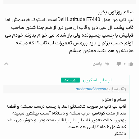
سلام روزتون بخیر
لپ تاپ من مدل Dell Latitude E7440است. استوک خریدمش اما
قاب پشت ال سی دی و قاب ال سی دی از هم جدا شدن صاحب
قبلیش با چسپ چسپونده ولی باز شده. می خوام بدونم خودم می
تونم چسپ بزنم یا باید ببرمش تعمیرات لپ تاپ؟ اگه میشه
هزینه رو هم بگید ممنون میشم
۰
پاسخ
لپ‌تاپ اسکرین
نویسنده
پاسخ به
mohamad hosein
سلام و احترام
قاب لپ تاپ در صورت شکستگی اصلا با چسب درست نمیشه و قطعا
بعد از مدت کوتاهی خراب میشه و دستگاه آسیب بیشتری میبینه
بهترین حالت تعمیر قاب لپ تاپ با قالب مخصوص و جوش می باشد
که شامل ۶ ماه گارانتی هم هست.
باتشکر