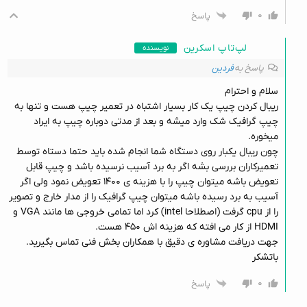
۰
پاسخ
لپ‌تاپ اسکرین
نویسنده
پاسخ به
فردین
سلام و احترام
ریبال کردن چیپ یک کار بسیار اشتباه در تعمیر چیپ هست و تنها به
چیپ گرافیک شک وارد میشه و بعد از مدتی دوباره چیپ به ایراد
میخوره.
چون ریبال یکبار روی دستگاه شما انجام شده باید حتما دستاه توسط
تعمیرکاران بررسی بشه اگر به برد آسیب نرسیده باشد و چیپ قابل
تعویض باشه میتوان چیپ را با هزینه ی ۱۴۰۰ تعویض نمود ولی اگر
آسیب به برد رسیده باشه میتوان چیپ گرافیک را از مدار خارج و تصویر
را از cpu گرفت (اصطلاحا intel) کرد اما تمامی خروجی ها مانند VGA و
HDMI از کار می افته که هزینه اش ۴۵۰ هست.
جهت دریافت مشاوره ی دقیق با همکاران بخش فنی تماس بگیرید.
باتشکر
۰
پاسخ