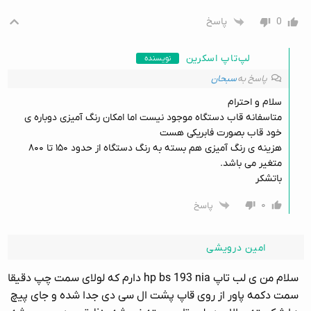
0
پاسخ
لپ‌تاپ اسکرین
نویسنده
پاسخ به
سبحان
سلام و احترام
متاسفانه قاب دستگاه موجود نیست اما امکان رنگ آمیزی دوباره ی
خود قاب بصورت فابریکی هست
هزینه ی رنگ آمیزی هم بسته به رنگ دستگاه از حدود ۱۵۰ تا ۸۰۰
متغیر می باشد.
باتشکر
۰
پاسخ
امین درویشی
سلام من ی لب تاپ hp bs 193 nia دارم که لولای سمت چپ دقیقا
سمت دکمه پاور از روی قاپ پشت ال سی دی جدا شده و جای پیچ