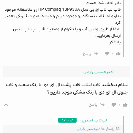
نظر لطف شما هست
قاب لپ تاپ اچ پی مدل HP Compaq 1BP93UA رو متاسفانه موجود
نداریم اما قالب دستگاه رو موجود داریم و میشه بصورت فابریکی تعمیر
کرد
لطفا از طریق واتس آپ و یا تلگرام از وضعیت قاب لپ تاپ عکس
ارسال بفرمایید.
باتشکر
۰
پاسخ
امیرحسین زارعی
سلام ببخشید قاب لبتاب قاب پشت ال ای دی با رنگ سفید و قاب
جلوی ال ای دی با رنگ مشکی موجد دارین؟
۰
پاسخ
لپ‌تاپ اسکرین
نویسنده
پاسخ به
امیرحسین زارعی