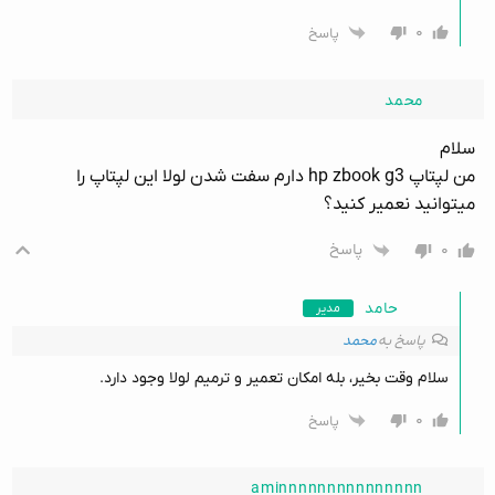
۰
پاسخ
محمد
سلام
من لپتاپ hp zbook g3 دارم سفت شدن لولا این لپتاپ را
میتوانید نعمیر کنید؟
۰
پاسخ
حامد
مدیر
پاسخ به
محمد
سلام وقت بخیر، بله امکان تعمیر و ترمیم لولا وجود دارد.
۰
پاسخ
aminnnnnnnnnnnnnnn