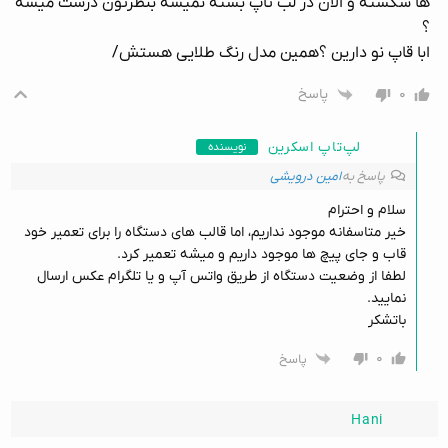
ها شکسته و الان در لب تاپ بسته نمیشه بنظرتون درست میشه
؟
ابا قاپ نو دارین ؟همین مدل رنگ طلایی هستش/
۰
پاسخ
لپ‌تاپ اسکرین
نویسنده
پاسخ به
امین درویشی
سلام و احترام
خیر متاسفانه موجود نداریم، اما قالب های دستگاه را برای تعمیر خود
قاب و جای پیچ ها موجود داریم و میشه تعمیر کرد.
لطفا از وضعیت دستگاه از طریق واتس آپ و یا تلگرام عکس ارسال
نمایید.
باتشکر
۰
پاسخ
Hani