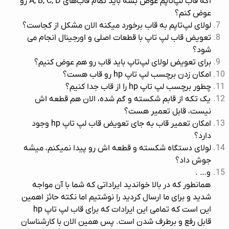
اگه قاب لپ‌تاپم عوض بشه باید تمام قاب‌های A, B, C, D رو
عوض کنم؟
لولای لپ‌تاپم به قاب برخورد میکنه الان مشکل از کجاست؟
تعویض قاب لپ تاپ
با قطعات اصلی و اورجینال انجام می
شود؟
برای تعویض لولای لپ‌تاپ باید قاب رو هم عوض کنیم؟
امکان زدن برچسب لپ تاپ hp رو قاب هست؟
چطور برچسب لپ تاپ hp را از قاب جدا کنیم؟
یک تکه از قابم شکسته و گم شده، الان هم قطعه اش
نیست، قابل تعمیر هست؟
امکان تعمیر قاب به جای تعویض قاب لپ تاپ hp وجود
دارد؟
لولای دستگاه شکسته و قطعه اش رو پیدا نمیکنم، میشه
جوش داد؟
و… .
همانطور که در بالا خواندید ایراداتی که شما با آن مواجه
شدید و برای ما ارسال کردید را نوشتیم اما نکته حائز اهمین
این است که تمامی این ایرادات که برای
قاب لپ تاپ hp
قابل رفع و برطرف شدن است. پس همین الان با کارشناسان