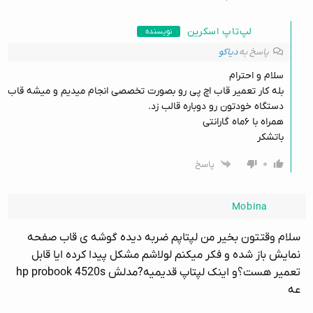
لپ‌تاپ اسکرین
نویسنده
پاسخ به
دیاکو
سلام و احترام
بله کار تعمیر قاب اچ پی رو بصورت تخصصی انجام میدیم و میشه قاب
دستگاه خودتون رو دوباره قالب زد.
همراه با ۶ماه گارانتی
باتشکر
۰
پاسخ
Mobina
سلام وقتتون بخیر من لپتاپم ضربه دیده گوشه ی قاب صفحه
نمایش باز شده و فکر میکنم لولاشم مشکل پیدا کرده ایا قابل
تعمیر هست؟و اینک لپتاپ قدیمیه?مدلش hp probook 4520s
عه