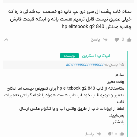
سلام قاب پشت ال سی دی لپ تاپ دو قسمت اب شدگی داره که
خیلی عمیق نیست قابل ترمیم هست یانه و اینکه قیمت قابش
چقدره مدلش hp elitebook g2 840
0
پاسخ
لپ‌تاپ اسکرین
نویسنده
پاسخ به
aminnnnnnnnnnnnnnn
سلام
وقت بخیر
متاسفانه از قاب hp elitebook g2 840 برای تعویض نیست اما امکان
تعمیر و ترمیم قاب خود لپ تاپ هست همراه با ۶ماه گارانتی تعمیرات
قاب
لطفا از ایرادات قاب از طریق واتس آپ و یا تلگرام عکس ارسال
بفرمایید.
باتشکر
۰
پاسخ