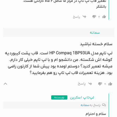
تعمیر قاب لپ تاپ در مرکز ما شامل ۶ ماه گارانتی هست.
باتشکر
۰
پاسخ
سمانه
سلام خسته نباشید
لپ تاپم مدل HP Compaq 1BP93UA است. قاب پشت کیبورد یه
گوشه اش شکسته. من دانشجو ام و با لپ تاپم خیلی کار دارم.
میشه تعمیر کنید؟ دوستم اومده بود پیش شما از کارتون راضی
بود. هزینه تعمیرات قاب لپ تاپ رو هم بفرمایید؟
۰
پاسخ
لپ‌تاپ اسکرین
نویسنده
پاسخ به
سمانه
سلام و احترام