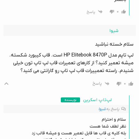
۰
پاسخ
شیوا
سلام خسته نباشید
لپ تاپم مدل HP Elitebook 8470P است. قاب کیبورد شکسته.
میشه تعمیر کنید؟ از کارهای تعمیرات قاب لپ تاپ تون خیلی
شنیدم. راسته تعمییرات قاب لپ تاپ رو گارانتی می کنید؟
۰
پاسخ
لپ‌تاپ اسکرین
نویسنده
پاسخ به
شیوا
سلام و احترام
نظر لطف شما هست
بله کلیه ی قاب ها قابل تعمیر هست و میشه قالب زد