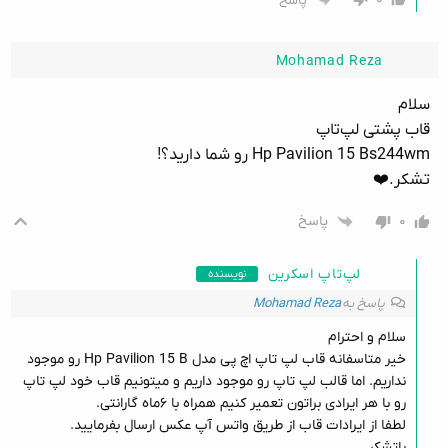
پاسخ
Mohamad Reza
سلام
قاب پشتی لپ‌تاپ
Hp Pavilion 15 Bs244wm رو شما دارید؟!
تشکر.❤️
۰
پاسخ
لپ‌تاپ اسکرین
نویسنده
پاسخ به
Mohamad Reza
سلام و احترام
خیر متاسفانه قاب لپ تاپ اچ پی مدل Hp Pavilion 15 B رو موجود
نداریم. اما قالب لپ تاپ رو موجود داریم و میتونیم قاب خود لپ تاپ
رو با هر ایرادی براتون تعمیر کنیم همراه با ۶ماه گارانتی.
لطفا از ایرادات قاب از طریق واتس آپ عکس ارسال بفرمایید.
باتشکر