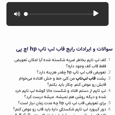
سوالات و ایرادات رایج قاب لپ‌ تاپ hp اچ پی
کف لپ تاپم بخاطر ضربه شکسته شده آیا امکان تعویض
فقط قاب کف وجود داره؟
تعویض قاب لپ تاپ hp چقدر هزینه دارد؟
پشت
قاب لپ‌تاپ
من کلی خط و خش افتاده می‌خوام
قابش رو عوض کنم، چکار باید بکنم؟
لپ تاپم از دستم افتاد و شکست حالا گوشه لپ تاپم خرد
شده و دیگه روشن هم نمیشه. میشه درست کرد؟
برای تعویض قاب لپ تاپ hp چه مدت زمان نیاز است؟
دور کیبورد لپ تاپم شکستگی داره باید قاب رو عوض کنم؟