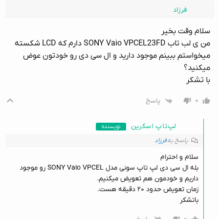
فرزاد
سلام وقت بخیر
من ی لب تاب SONY Vaio VPCEL23FD دارم که LCD شکسته
میخواستم ببینم موجود دارید و ال سی دی رو خودتون عوض
میکنید؟
با تشکر
۰
پاسخ
لپ‌تاپ اسکرین
نویسنده
پاسخ به
فرزاد
سلام و احترام
بله ال سی دی لپ تاپ سونی مدل SONY Vaio VPCEL رو موجود
داریم و خودمون هم تعویض میکنیم.
زمان تعویض حدود ۲۰ دقیقه هست.
باتشکر
۰