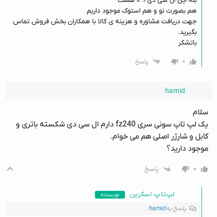
بله این ال سی دی ۱۴.۱ هست
هم بصورت نو و هم استوک موجود داریم
جهت دریافت مشاوره و هزینه ی کالا با همکاران بخش فروش تماس
بگیرید.
باتشکر
۰
پاسخ
hamid
سلام
یک لپ تاپ سونی سری fz240 دارم ال سی دی شکسته باتری و
کابل و شارژر اصلی هم می خوام.
موجود دارید؟
۰
پاسخ
لپ‌تاپ اسکرین
نویسنده
پاسخ به
hamid