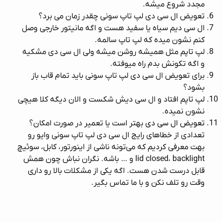
مجدد شروع میشه.
تعویض ال سی دی لپ تاپ سونی چقدر زمان می برد؟
ال سی دیم سیاه یا سفید هست و اگه مانیتور خارجی وصل
کنم نشون میده که لپ تاپ سالمه.
لپ تاپم مثل همیشه روشن میشه ولی ال سی دی مشکیه
و اگه تکونش بدم راه میوفته.
برای تعویض ال سی دی لپ تاپ سونی باید تمام قاب باز
بشود؟
لپ تاپم افتاد و ال سی دیش شکست و الان دیگه کلا هیچی
نشون نمیده.
تعویض ال سی دی
بهتر است یا تعمیر در صورت امکان؟
تعدادی از خطاهای رایج ال سی دی لپ تاپ سونی وایو رو
بهت معرفی کردیم که می‌تونه ناشی از اینورتور، کابل، سوئیچ
lid closed، backlight و … باشه. نگران نباش چون همش
قابل درست شدن هست. اگه یکی از مشکلات بالا رو داری
وقت رو تلف نکن و با ما تماس بگیر.