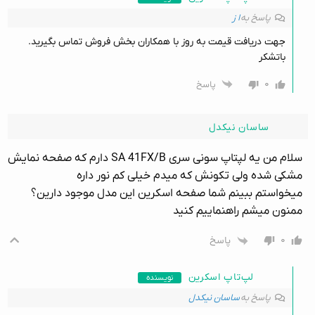
پاسخ به
ا ز
جهت دریافت قیمت به روز با همکاران بخش فروش تماس بگیرید.
باتشکر
۰
پاسخ
ساسان نیکدل
سلام من یه لپتاپ سونی سری SA 41FX/B دارم که صفحه نمایش
مشکی شده ولی تکونش که میدم خیلی کم نور داره
میخواستم ببینم شما صفحه اسکرین این مدل موجود دارین؟
ممنون میشم راهنماییم کنید
۰
پاسخ
لپ‌تاپ اسکرین
نویسنده
پاسخ به
ساسان نیکدل