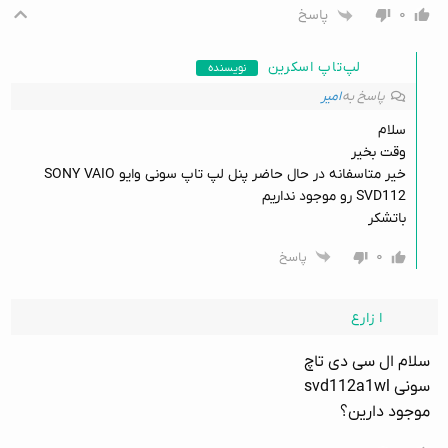
۰
پاسخ
لپ‌تاپ اسکرین
نویسنده
پاسخ به
امیر
سلام
وقت بخیر
خیر متاسفانه در حال حاضر پنل لپ تاپ سونی وایو SONY VAIO
SVD112 رو موجود نداریم
باتشکر
۰
پاسخ
ا زارع
سلام ال سی دی تاچ
سونی svd112a1wl
موجود دارین؟