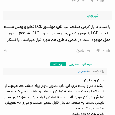
پاسخ
فیروزی
با سلام با باز کردن صفحه لب تاپ مونیتورLCD قطع و وصل میشه
ایا باید LCD را عوض کنیم مدل سونی وایو pcg -4121GL و این
مدل موجود است در ضمن باطری هم مورد نیاز میباشد . با تشکر
۰
پاسخ
لپ‌تاپ اسکرین
نویسنده
پاسخ به
فیروزی
سلام و احترام
اینکه با باز و بست درب لپ تاپ تصویر دچار ایراد میشه هم میتونه از
فلت اتصال دهنده ی صفحه نمایش به مادربرد باشه و هم خود صفحه
نمایش. در اکثر موارد فلت صفحه نمایش ایراد داره و با هزینه ی بسیار
پایینی نسبت به صفحه نمایش قابل تعمیر هست و نیازی به تعویض
صفحه نمایش نیست.
باتری هم موجود داریم.