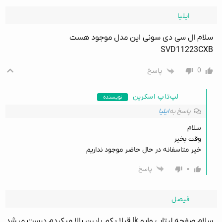
ایلیا
سلام ال سی دی سونی این مدل موجود هست
SVD11223CXB
0
پاسخ
لپ‌تاپ اسکرین
نویسنده
پاسخ به
ایلیا
سلام
وقت بخیر
خیر متاسفانه در حال حاضر موجود نداریم
۰
پاسخ
فیصل
سلام صفحه لبتاب وایو lk قبلا یکم پایین بالا میکردم درست میشد