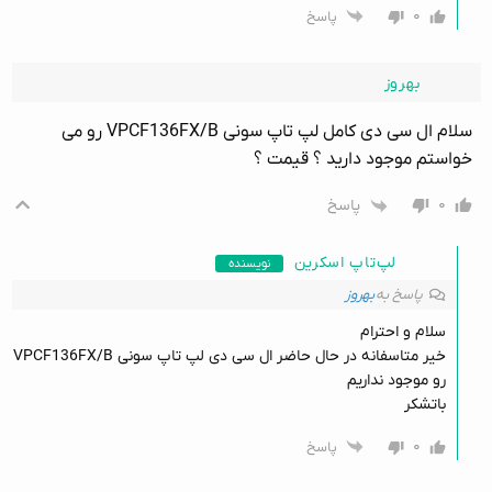
۰
پاسخ
بهروز
سلام ال سی دی کامل لپ تاپ سونی VPCF136FX/B رو می
خواستم موجود دارید ؟ قیمت ؟
۰
پاسخ
لپ‌تاپ اسکرین
نویسنده
پاسخ به
بهروز
سلام و احترام
خیر متاسفانه در حال حاضر ال سی دی لپ تاپ سونی VPCF136FX/B
رو موجود نداریم
باتشکر
۰
پاسخ