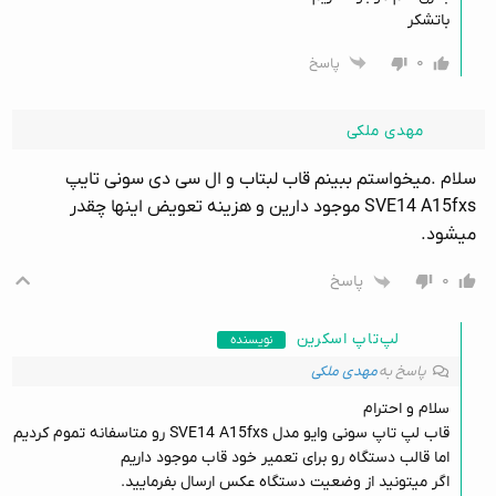
باتشکر
۰
پاسخ
مهدی ملکی
سلام .میخواستم ببینم قاب لبتاب و ال سی دی سونی تایپ
SVE14 A15fxs موجود دارین و هزینه تعویض اینها چقدر
میشود.
۰
پاسخ
لپ‌تاپ اسکرین
نویسنده
پاسخ به
مهدی ملکی
سلام و احترام
قاب لپ تاپ سونی وایو مدل SVE14 A15fxs رو متاسفانه تموم کردیم
اما قالب دستگاه رو برای تعمیر خود قاب موجود داریم
اگر میتونید از وضعیت دستگاه عکس ارسال بفرمایید.