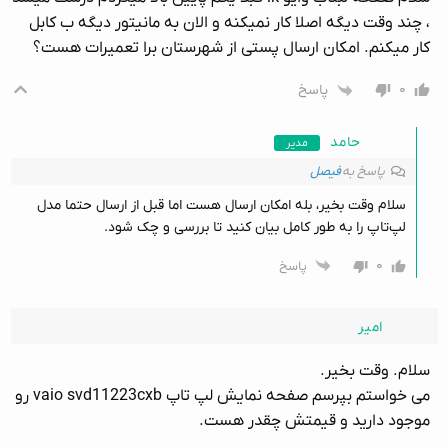
، چند وقت دیگه اصلا کار نمیکنه و الان به مانیتور دیگه ب کابل
کار میکنم. امکان ارسال پستی از شهرستان برا تعمیرات هست؟
۰
پاسخ
حامد
مدیر
پاسخ به
فیصل
سلام وقت بخیر، بله امکان ارسال هست اما قبل از ارسال حتما مدل
لپ‌تاپ را به طور کامل بیان کنید تا بررسی و چک شود.
۰
پاسخ
امیر
سلام. وقت بخیر.
می خواستم بپرسم صفحه نمایش لپ تاپ vaio svd11223cxb رو
موجود دارید و قیمتش چقدر هست.