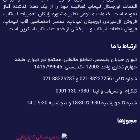
قطعات اورجینال لپ‌تاپ فعالیت خود را از یک دهه گذشته آغاز
نموده است. خدمات متنوعی نظیر مشاوره رایگان تعمیرات لپ‌تاپ،
فروش ال‌سی‌دی اورجینال لپ‌تاپ، تعمیر اختصاصی قاب لپ‌تاپ،
فروش قطعات لپ‌تاپ و … بخشی از خدمات لپ‌تاپ اسکرین است.
ارتباط با ما
تهران، خیابان ولیعصر، تقاطع طالقانی، مجتمع نور تهران، طبقه
چهارم تجاری واحد 12003 – کدپستی: 1416799646
شماره تلفن: 88227256-021 و 88226237-021
تلگرام، واتس‌اپ و ایتا : 7980 130 0901
شنبه تا چهارشنبه 9:30 تا 18:30 و پنجشنبه‌ 9:30 تا 14
مجوزها