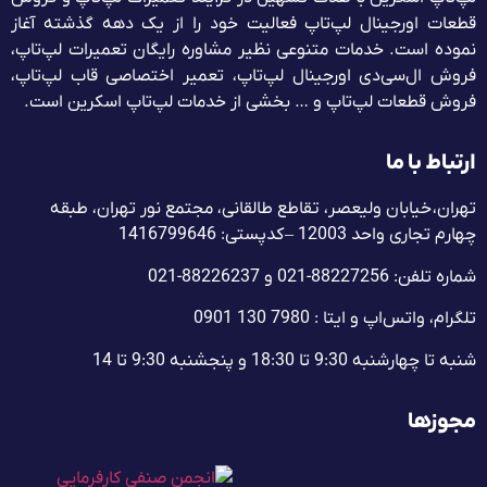
قطعات اورجینال لپ‌تاپ فعالیت خود را از یک دهه گذشته آغاز
نموده است. خدمات متنوعی نظیر مشاوره رایگان تعمیرات لپ‌تاپ،
فروش ال‌سی‌دی اورجینال لپ‌تاپ، تعمیر اختصاصی قاب لپ‌تاپ،
فروش قطعات لپ‌تاپ و … بخشی از خدمات لپ‌تاپ اسکرین است.
ارتباط با ما
تهران، خیابان ولیعصر، تقاطع طالقانی، مجتمع نور تهران، طبقه
چهارم تجاری واحد 12003 – کدپستی: 1416799646
شماره تلفن: 88227256-021 و 88226237-021
تلگرام، واتس‌اپ و ایتا : 7980 130 0901
شنبه تا چهارشنبه 9:30 تا 18:30 و پنجشنبه‌ 9:30 تا 14
مجوزها