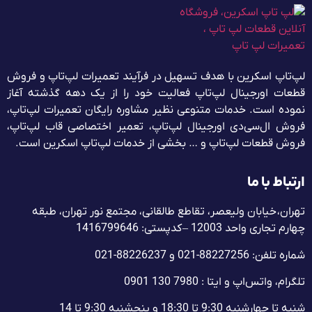
لپ‌تاپ اسکرین با هدف تسهیل در فرآیند تعمیرات لپ‌تاپ و فروش
قطعات اورجینال لپ‌تاپ فعالیت خود را از یک دهه گذشته آغاز
نموده است. خدمات متنوعی نظیر مشاوره رایگان تعمیرات لپ‌تاپ،
فروش ال‌سی‌دی اورجینال لپ‌تاپ، تعمیر اختصاصی قاب لپ‌تاپ،
فروش قطعات لپ‌تاپ و … بخشی از خدمات لپ‌تاپ اسکرین است.
ارتباط با ما
تهران، خیابان ولیعصر، تقاطع طالقانی، مجتمع نور تهران، طبقه
چهارم تجاری واحد 12003 – کدپستی: 1416799646
شماره تلفن: 88227256-021 و 88226237-021
تلگرام، واتس‌اپ و ایتا : 7980 130 0901
شنبه تا چهارشنبه 9:30 تا 18:30 و پنجشنبه‌ 9:30 تا 14