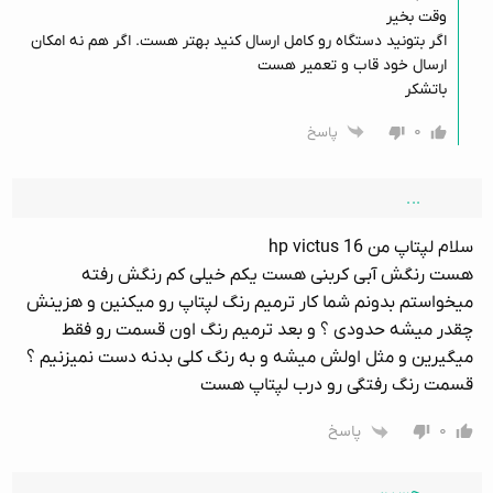
وقت بخیر
اگر بتونید دستگاه رو کامل ارسال کنید بهتر هست. اگر هم نه امکان
ارسال خود قاب و تعمیر هست
باتشکر
۰
پاسخ
.‌‌..
سلام لپتاپ من hp victus 16
هست رنگش آبی کربنی هست یکم خیلی کم رنگش رفته
میخواستم بدونم شما کار ترمیم رنگ لپتاپ رو میکنین و هزینش
چقدر میشه حدودی ؟ و بعد ترمیم رنگ اون قسمت رو فقط
میگیرین و مثل اولش میشه و به رنگ کلی بدنه دست نمیزنیم ؟
قسمت رنگ رفتگی رو درب لپتاپ هست
۰
پاسخ