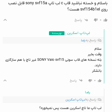
باسلام و خسته نباشید قاب c لب تاپ sony svf15a قابل نصب
روی svf154b1el هست؟
۰
پاسخ
لپ‌تاپ اسکرین
نویسنده
پاسخ به
رضا
سلام
وقت بخیر
بله نسخه های قاب سونی SONY Vaio svf15 غیر تاچ با هم سازگاری
دارند.
باتشکر
۰
پاسخ
رضا
پاسخ به
لپ‌تاپ اسکرین
لب تاپ ما تاچ اسکرین هست پس نمیخوره؟