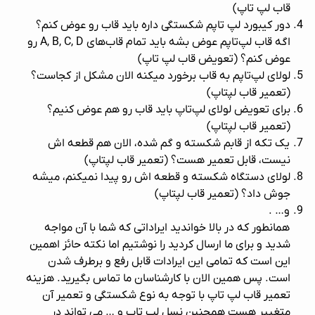
قاب لپ تاپ)
دور کیبورد لپ تاپم شکستگی داره باید قاب رو عوض کنم؟
اگه قاب لپ‌تاپم عوض بشه باید تمام قاب‌های A, B, C, D رو
عوض کنم؟ (تعویض قاب لپ‌ تاپ)
لولای لپ‌تاپم به قاب برخورد میکنه الان مشکل از کجاست؟
(تعمیر قاب لپتاپ)
برای تعویض لولای لپ‌تاپ باید قاب رو هم عوض کنیم؟
(تعمیر قاب لپتاپ)
یک تکه از قابم شکسته و گم شده، الان هم قطعه اش
نیست، قابل تعمیر هست؟ (تعمیر قاب لپتاپ)
لولای دستگاه شکسته و قطعه اش رو پیدا نمیکنم، میشه
جوش داد؟ (تعمیر قاب لپتاپ)
و… .
همانطور که در بالا خواندید ایراداتی که شما با آن مواجه
شدید و برای ما ارسال کردید را نوشتیم اما نکته حائز اهمین
این است که تمامی این ایرادات قابل رفع و برطرف شدن
است. پس همین الان با کارشناسان ما تماس بگیرید.
هزینه
تعمیر قاب لپ تاپ
با توجه به نوع شکستگی و تعمیر آن
متغییر هست همچنین نسل لپ ‌تاپ و … می تواند در