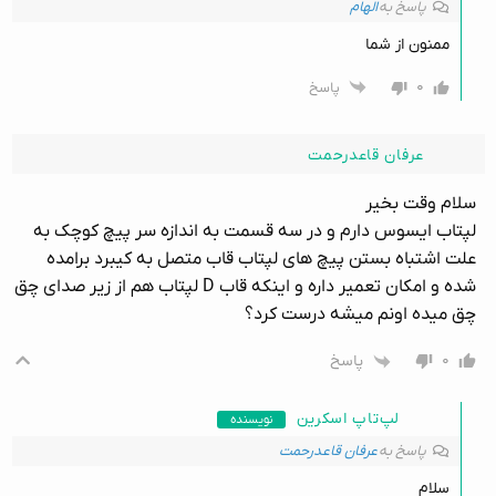
پاسخ به
الهام
ممنون از شما
۰
پاسخ
عرفان قاعدرحمت
سلام وقت بخیر
لپتاب ایسوس دارم و در سه قسمت به اندازه سر پیچ کوچک به
علت اشتباه بستن پیچ های لپتاب قاب متصل به کیبرد برامده
شده و امکان تعمیر داره و اینکه قاب D لپتاب هم از زیر صدای چق
چق میده اونم میشه درست کرد؟
۰
پاسخ
لپ‌تاپ اسکرین
نویسنده
پاسخ به
عرفان قاعدرحمت
سلام