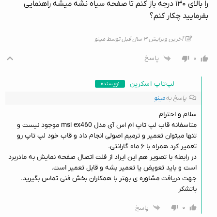
را بالای ۱۳۰ درجه باز کنم تا صفحه سیاه نشه میشه راهنمایی
بفرمایید چکار کنم؟
آخرین ویرایش ۳ سال قبل توسط مینو
۰
پاسخ
لپ‌تاپ اسکرین
نویسنده
پاسخ به
مینو
سلام و احترام
متاسفانه قاب لپ تاپ ام اس آی مدل msi ex460 موجود نیست و
تنها میتوان تعمیر و ترمیم اصولی انجام داد و قاب خود لپ تاپ رو
تعمیر کرد همراه با ۶ ماه گارانتی.
در رابطه با تصویر هم این ایراد از فلت اتصال صفحه نمایش به مادربرد
است و باید تعویض یا تعمیر بشه و قابل تعمیر است.
جهت دریافت مشاوره ی بهتر با همکاران بخش فنی تماس بگیرید.
باتشکر
۰
پاسخ