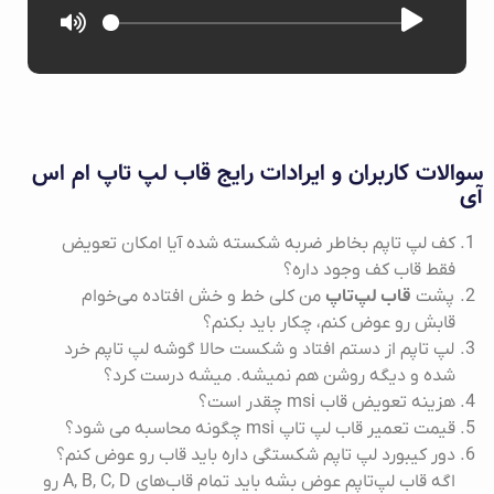
سوالات کاربران و ایرادات رایج قاب لپ‌ تاپ ام اس
آی
کف لپ تاپم بخاطر ضربه شکسته شده آیا امکان تعویض
فقط قاب کف وجود داره؟
پشت
قاب لپ‌تاپ
من کلی خط و خش افتاده می‌خوام
قابش رو عوض کنم، چکار باید بکنم؟
لپ تاپم از دستم افتاد و شکست حالا گوشه لپ تاپم خرد
شده و دیگه روشن هم نمیشه. میشه درست کرد؟
هزینه تعویض قاب msi چقدر است؟
قیمت تعمیر قاب لپ تاپ msi چگونه محاسبه می شود؟
دور کیبورد لپ تاپم شکستگی داره باید قاب رو عوض کنم؟
اگه قاب لپ‌تاپم عوض بشه باید تمام قاب‌های A, B, C, D رو