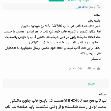
پاسخ به
هامون
سلام
وقت بخیر
خیر متاسفانه قاب لپ تاپ MSI GX780 رو موجود نداریم
اما امکان تعمیر و ترمیم قاب خود لپ تاپ با هر ایرادی هست با چسب
هم انجام نمیشه چون براحتی میشکنه. تعمیر قاب با جوش پلاستیک
و ماتریس فولادی انجام میشه همراه با ۶ماه گارانتی
لطفا از ایرادات قاب لپ‌تاپ msi خود عکس ارسال بفرمایید تا همکاران
فنی بررسی کنند
باتشکر
۰
پاسخ
مینو
سلام
لب تاب من هم msi ex460هست که پایین قاب جلوی مانیتور
سمت لولای راست شکسته و از وقتی شکسته باید صفحه لب تاب