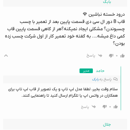
بابک
درود خسته نباشین 🌹
قاب B دور ال سی دی قسمت پایین بعد از تعمیر با چسب
چسبوندن؟ مشکلی ایجاد نمیکنه؟هر از گاهی قسمت پایین قاب
کمی داغ میشه…. به گفته خود تعمیر کار از اول شرکت چسب زده
بودن؟
۰
پاسخ
حامد
مدیر
پاسخ به
بابک
سلام وقت بخیر، لطفا مدل لپ تاپ و یک تصویر از قاب لپ تاپ برای
همکاران در واتس اپ یا تلگرام ارسال کنید تا راهنمایی کنند.
۰
پاسخ
جلال