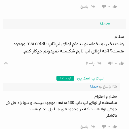
۰
پاسخ
Mazx
سلام
وقت بخیر، میخواستم بدونم لولای لپ‌تاپ msi cr430 موجود
هست؟ آخه لولای لپ تاپم شکسته نمیدونم چیکار کنم.
۰
پاسخ
لپ‌تاپ اسکرین
نویسنده
پاسخ به
Mazx
سلام و احترام
متاسفانه از لولای لپ تاپ msi cr430 موجود نیست و تنها راه حل آن
جوش لولا هست که در مجموعه ی ما قابل انجام هست.
باتشکر
۰
پاسخ