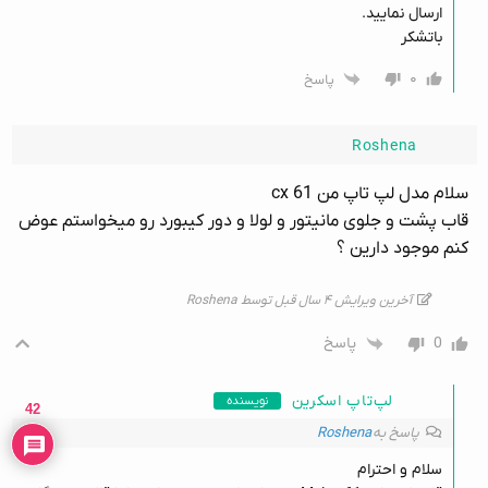
ارسال نمایید.
باتشکر
۰
پاسخ
Roshena
سلام مدل لپ تاپ من cx 61
قاب پشت و جلوی مانیتور و لولا و دور کیبورد رو میخواستم عوض
کنم موجود دارین ؟
آخرین ویرایش ۴ سال قبل توسط Roshena
0
پاسخ
لپ‌تاپ اسکرین
نویسنده
42
پاسخ به
Roshena
سلام و احترام