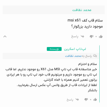
محمد نظافت
سلام قاب کف msi x61
موجود دارید بزرگوار؟
۰
پاسخ
لپ‌تاپ اسکرین
نویسنده
پاسخ به
محمد نظافت
سلام و احترام
خیر متاسفانه قاب لپ تاپ MSI مدل X61 رو موجود نداریم. اما قالب
لپ تاپ رو موجود داریم و میتونیم قاب خود لپ تاپ رو با هر ایرادی
براتون تعمیر کنیم همراه با ۶ماه گارانتی.
لطفا از ایرادات قاب از طریق واتس آپ عکس ارسال بفرمایید.
باتشکر
۰
پاسخ