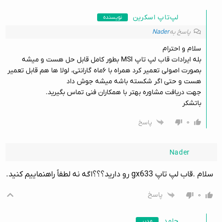
لپ‌تاپ اسکرین
نویسنده
پاسخ به
Nader
سلام و احترام
بله ایرادات قاب لپ تاپ MSI بطور کامل قابل حل هست و میشه
بصورت اصولی تعمیر کرد همراه با ۶ماه گارانتی، لولا ها هم قابل تعمیر
هست و حتی اگر شکسته باشه میشه جوش داد
جهت دریافت مشاوره بهتر با همکاران فنی تماس بگیرید.
باتشکر
۰
پاسخ
Nader
سلام .قاب لپ تاپ gx633 رو دارید؟؟؟اگه نه لطفاً راهنماییم کنید.
۰
پاسخ
حامد
مدیر