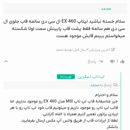
محمد
سلام خسته نباشید لپتاپ EX 460 ال سی دی سالمه قاب جلوی ال
سی دی هم سالمه فقط پشت قاب پایینش سمت لولا شکسته
میخواستم ببینم قابش موجود هست
آخرین ویرایش ۴ سال قبل توسط محمد
۱
پاسخ
لپ‌تاپ اسکرین
نویسنده
پاسخ به
محمد
سلام و احترام
خیر متاسفانه قاب لپ تاپ MSI مدل EX 460 رو موجود نداریم. اما
قالب لپ تاپ رو موجود داریم و میتونیم قاب خود لپ تاپ رو با هر
ایرادی براتون تعمیر کنیم همراه با ۶ماه گارانتی.
لطفا از ایرادات قاب از طریق واتس آپ عکس ارسال بفرمایید.
باتشکر