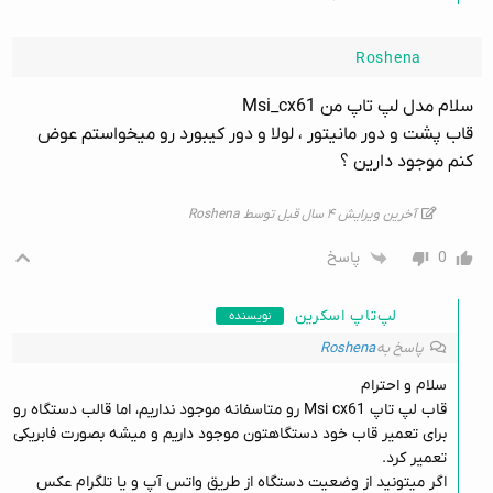
Roshena
سلام مدل لپ تاپ من Msi_cx61
قاب پشت و دور مانیتور ، لولا و دور کیبورد رو میخواستم عوض
کنم موجود دارین ؟
آخرین ویرایش ۴ سال قبل توسط Roshena
0
پاسخ
لپ‌تاپ اسکرین
نویسنده
پاسخ به
Roshena
سلام و احترام
قاب لپ تاپ Msi cx61 رو متاسفانه موجود نداریم، اما قالب دستگاه رو
برای تعمیر قاب خود دستگاهتون موجود داریم و میشه بصورت فابریکی
تعمیر کرد.
اگر میتونید از وضعیت دستگاه از طریق واتس آپ و یا تلگرام عکس