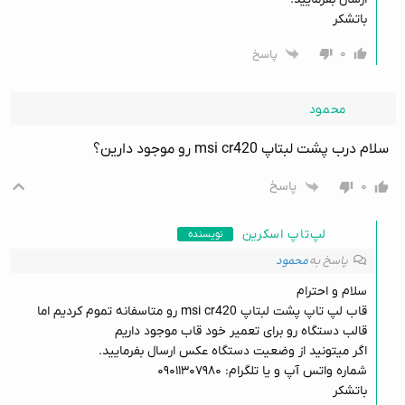
باتشکر
۰
پاسخ
محمود
سلام درب پشت لبتاپ msi cr420 رو موجود دارین؟
۰
پاسخ
لپ‌تاپ اسکرین
نویسنده
پاسخ به
محمود
سلام و احترام
قاب لپ تاپ پشت لبتاپ msi cr420 رو متاسفانه تموم کردیم اما
قالب دستگاه رو برای تعمیر خود قاب موجود داریم
اگر میتونید از وضعیت دستگاه عکس ارسال بفرمایید.
شماره واتس آپ و یا تلگرام: ۰۹۰۱۱۳۰۷۹۸۰
باتشکر