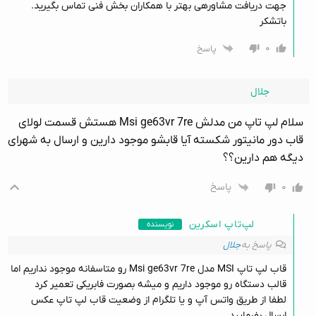
جهت دریافت مشاورهی بهتر با همکاران بخش فنی تماس بگیرید.
باتشکر
۰
پاسخ
جلال
سلام لپ تاپ من مدلش Msi ge63vr 7re هستش قسمت لولای
قاب دور مانیتور شکسته آیا قابشو موجود دارین و ارسال به شهرای
دیگه هم دارین؟؟
۰
پاسخ
لپ‌تاپ اسکرین
نویسنده
پاسخ به
جلال
قاب لپ تاپ MSI مدل Msi ge63vr 7re رو متاسفانه موجود نداریم اما
قالب دستگاه رو موجود داریم و میشه بصورت فابریکی تعمیر کرد
لطفا از طریق واتس آپ و یا تلگرام از وضعیت قاب لپ تاپ عکس
ارسال بفرمایید.