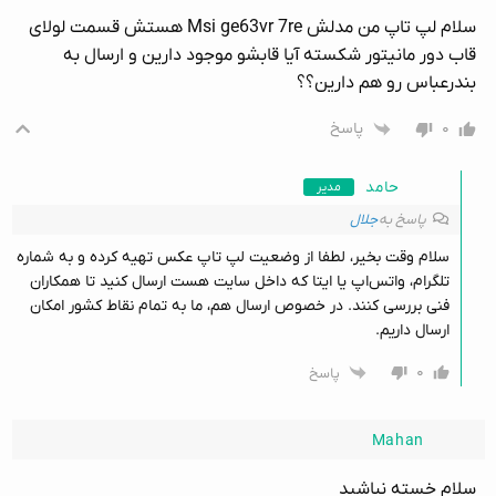
سلام لپ تاپ من مدلش Msi ge63vr 7re هستش قسمت لولای
قاب دور مانیتور شکسته آیا قابشو موجود دارین و ارسال به
بندرعباس رو هم دارین؟؟
۰
پاسخ
حامد
مدیر
پاسخ به
جلال
سلام وقت بخیر، لطفا از وضعیت لپ تاپ عکس تهیه کرده و به شماره
تلگرام، واتس‌اپ یا ایتا که داخل سایت هست ارسال کنید تا همکاران
فنی بررسی کنند. در خصوص ارسال هم، ما به تمام نقاط کشور امکان
ارسال داریم.
۰
پاسخ
Mahan
سلام خسته نباشید