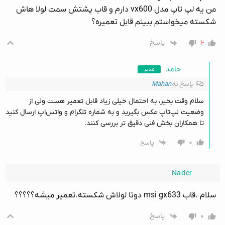
من یه لپ تاپ مدل vx600 دارم و قاب پشتش سمت لولا هاش
شکسته میخواستم ببینم قابل تعمیره؟
-۱
پاسخ
حامد
مدیر
پاسخ به
Mahan
سلام وقت بخیر، به احتمال خیلی زیاد قابل تعمیر هست ولی از
وضعیت لپ‌تاپ عکس بگیرید و به شماره تلگرام و واتس‌اپ ارسال کنید
تا همکاران بخش فنی دقیق تر بررسی کنند.
۰
پاسخ
Nader
سلام .قاب msi gx633 دوتا لولاش شکسته.تعمیر میشه؟؟؟؟؟
۰
پاسخ